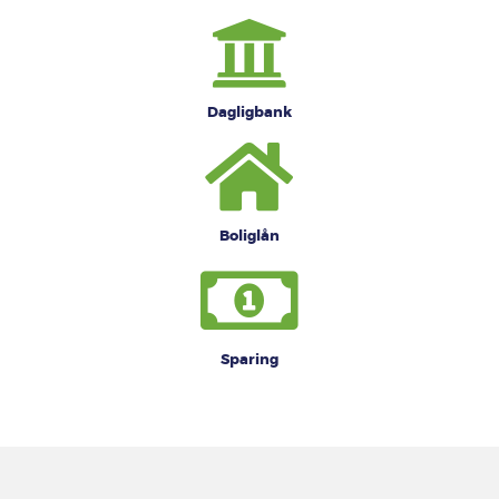
Dagligbank
Boliglån
Sparing