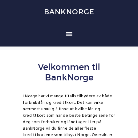
BANKNORGE
BANKNORGE
HJEM
FORBRUKSLÅN
KREDITTKORT
Velkommen til
REFINANSIERING
BankNorge
FORSIKRING
OM OSS
KONTAKT OSS
I Norge har vi mange titalls tilbydere av både
forbrukslån og kredittkort. Det kan virke
nærmest umulig å finne ut hvilke lån og
kredittkort som har de beste betingelsene for
deg som forbruker og lånetager. Her på
BankNorge vil du finne de aller fleste
kredittkortene som tilbys i Norge. Oversikter