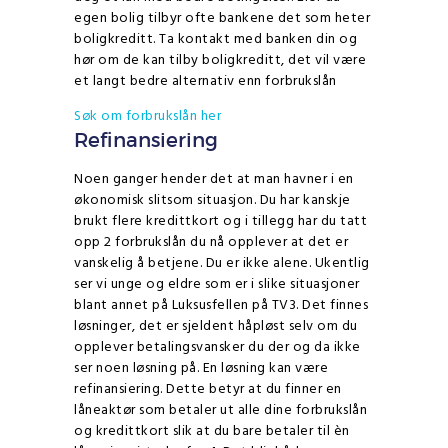
egen bolig tilbyr ofte bankene det som heter
boligkreditt. Ta kontakt med banken din og
hør om de kan tilby boligkreditt, det vil være
et langt bedre alternativ enn forbrukslån
Søk om forbrukslån her
Refinansiering
Noen ganger hender det at man havner i en
økonomisk slitsom situasjon. Du har kanskje
brukt flere kredittkort og i tillegg har du tatt
opp 2 forbrukslån du nå opplever at det er
vanskelig å betjene. Du er ikke alene. Ukentlig
ser vi unge og eldre som er i slike situasjoner
blant annet på Luksusfellen på TV3. Det finnes
løsninger, det er sjeldent håpløst selv om du
opplever betalingsvansker du der og da ikke
ser noen løsning på. En løsning kan være
refinansiering. Dette betyr at du finner en
låneaktør som betaler ut alle dine forbrukslån
og kredittkort slik at du bare betaler til èn