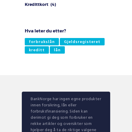
Kredittkort
(4)
Hva leter du etter?
forbrukslån
Gjeldsregisteret
kreditt
lån
BankNorge har ingen egne produkter
innen forsikring, lån eller
forbruksfinansiering. Siden kan
derimot gi deg som forbruker en
rekke artikler og oversikter som
hjelper deg å ta de riktige valgene