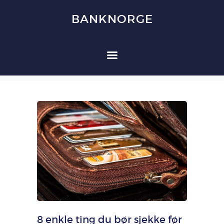
BANKNORGE
BANKNORGE
HJEM
FORBRUKSLÅN
KREDITTKORT
REFINANSIERING
FORSIKRING
OM OSS
KONTAKT OSS
8 enkle ting du bør sjekke før