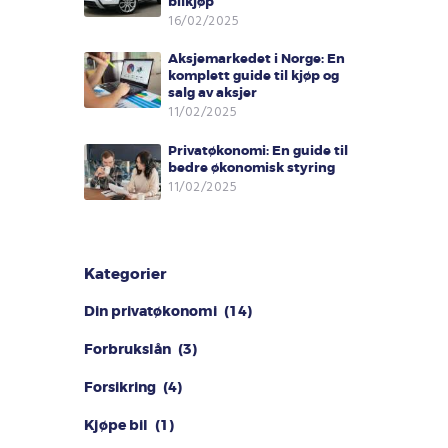
bilkjøp
16/02/2025
Aksjemarkedet i Norge: En
komplett guide til kjøp og
salg av aksjer
11/02/2025
Privatøkonomi: En guide til
bedre økonomisk styring
11/02/2025
Kategorier
Din privatøkonomi
(14)
Forbrukslån
(3)
Forsikring
(4)
Kjøpe bil
(1)