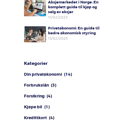
Aksjemarkedet i Norge: En
komplett guide til kjøp og
salg av aksjer
11/02/2025
Privatøkonomi: En guide til
bedre økonomisk styring
11/02/2025
Kategorier
Din privatøkonomi
(14)
Forbrukslån
(3)
Forsikring
(4)
Kjøpe bil
(1)
Kredittkort
(4)