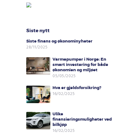
Siste nytt
Siste finans og økonominyheter
28/11/2025
Varmepumper i Norge: En
smart investering for både
økonomien og miljøet
05/05/2025
Hva er gjeldsforsikring?
16/02/2025
Ulike
finansieringsmuligheter ved
bilkjøp
16/02/2025