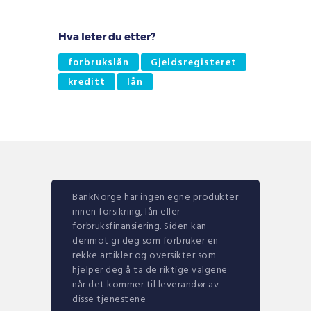
Hva leter du etter?
forbrukslån
Gjeldsregisteret
kreditt
lån
BankNorge har ingen egne produkter
innen forsikring, lån eller
forbruksfinansiering. Siden kan
derimot gi deg som forbruker en
rekke artikler og oversikter som
hjelper deg å ta de riktige valgene
når det kommer til leverandør av
disse tjenestene