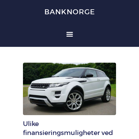
BANKNORGE
BANKNORGE
HJEM
FORBRUKSLÅN
KREDITTKORT
REFINANSIERING
FORSIKRING
OM OSS
KONTAKT OSS
Ulike
finansieringsmuligheter ved