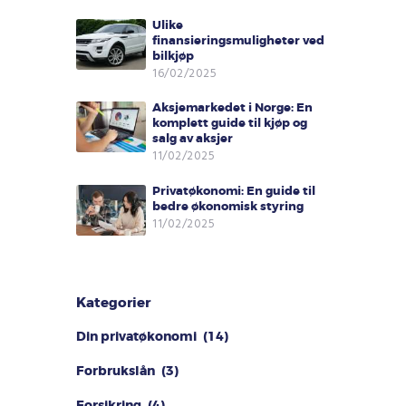
Ulike
finansieringsmuligheter ved
bilkjøp
16/02/2025
Aksjemarkedet i Norge: En
komplett guide til kjøp og
salg av aksjer
11/02/2025
Privatøkonomi: En guide til
bedre økonomisk styring
11/02/2025
Kategorier
Din privatøkonomi
(14)
Forbrukslån
(3)
Forsikring
(4)