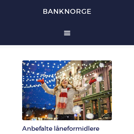
BANKNORGE
BANKNORGE
HJEM
FORBRUKSLÅN
KREDITTKORT
REFINANSIERING
FORSIKRING
OM OSS
KONTAKT OSS
Anbefalte låneformidlere