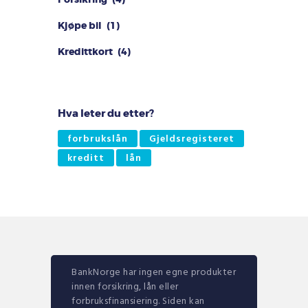
Kjøpe bil
(1)
Kredittkort
(4)
Hva leter du etter?
forbrukslån
Gjeldsregisteret
kreditt
lån
BankNorge har ingen egne produkter
innen forsikring, lån eller
forbruksfinansiering. Siden kan