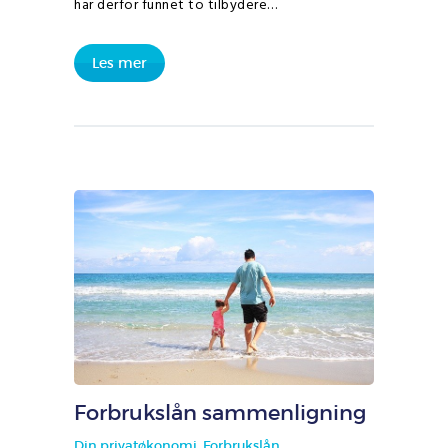
har derfor funnet to tilbydere…
Les mer
Forbrukslån sammenligning
Din privatøkonomi
,
Forbrukslån
,